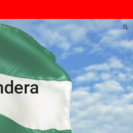
ion
ndera